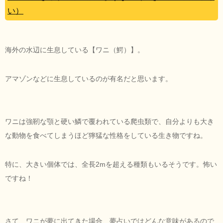
い）
海外の水辺に生息している【ワニ（鰐）】。
アマゾンなどに生息しているのが有名だと思います。
ワニは強靭な顎と硬い鱗で覆われている爬虫類で、自分よりも大き
な動物を食べてしまうほど獰猛な性格をしている生き物ですね。
特に、大きい個体では、全長2mを超える種類もいるそうです。怖い
ですね！
さて、ワニが夢に出てきた場合、夢占いではどんな意味があるので