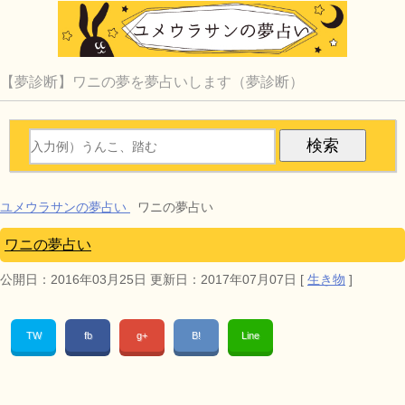
【夢診断】ワニの夢を夢占いします（夢診断）
ユメウラサンの夢占い
ワニの夢占い
ワニの夢占い
公開日：
2016年03月25日
更新日：
2017年07月07日
[
生き物
]
TW
fb
g+
B!
Line