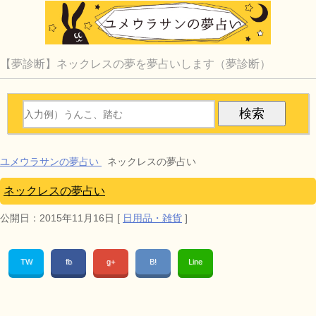
【夢診断】ネックレスの夢を夢占いします（夢診断）
ユメウラサンの夢占い
ネックレスの夢占い
ネックレスの夢占い
公開日：
2015年11月16日
[
日用品・雑貨
]
TW
fb
g+
B!
Line