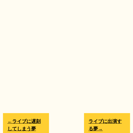
←ライブに遅刻
ライブに出演す
してしまう夢
る夢→