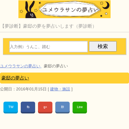
【夢診断】豪邸の夢を夢占いします（夢診断）
ユメウラサンの夢占い
豪邸の夢占い
豪邸の夢占い
公開日：
2016年01月15日
[
建物・施設
]
TW
fb
g+
B!
Line