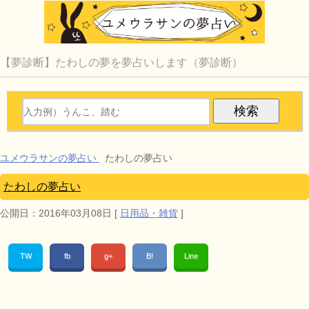
【夢診断】たわしの夢を夢占いします（夢診断）
ユメウラサンの夢占い
たわしの夢占い
たわしの夢占い
公開日：
2016年03月08日
[
日用品・雑貨
]
TW
fb
g+
B!
Line