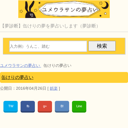
【夢診断】缶けりの夢を夢占いします（夢診断）
ユメウラサンの夢占い
缶けりの夢占い
缶けりの夢占い
公開日：
2016年04月26日
[
娯楽
]
TW
fb
g+
B!
Line