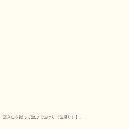
空き缶を蹴って遊ぶ【缶けり（缶蹴り）】。