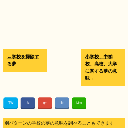
←学校を掃除す
小学校、中学
る夢
校、高校、大学
に関する夢の意
味→
TW
fb
g+
B!
Line
別パターンの学校の夢の意味を調べることもできます