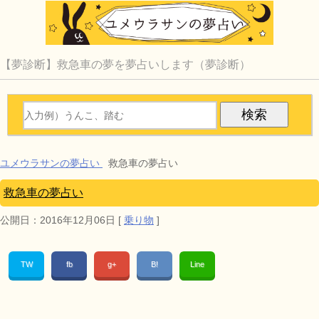
【夢診断】救急車の夢を夢占いします（夢診断）
ユメウラサンの夢占い
救急車の夢占い
救急車の夢占い
公開日：
2016年12月06日
[
乗り物
]
TW
fb
g+
B!
Line