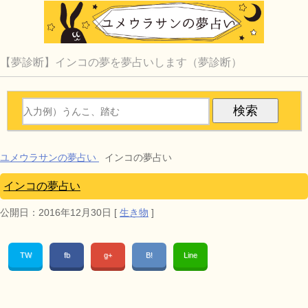
【夢診断】インコの夢を夢占いします（夢診断）
ユメウラサンの夢占い
インコの夢占い
インコの夢占い
公開日：
2016年12月30日
[
生き物
]
TW
fb
g+
B!
Line