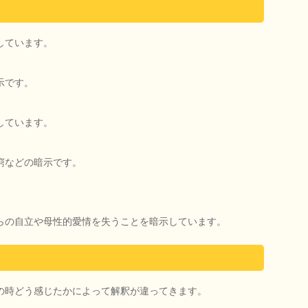
しています。
示です。
しています。
窮などの暗示です。
らの自立や母性的愛情を失うことを暗示しています。
の時どう感じたかによって解釈が違ってきます。