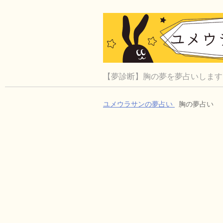
【夢診断】胸の夢を夢占いします
ユメウラサンの夢占い
胸の夢占い