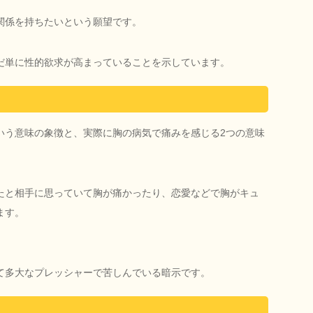
関係を持ちたいという願望です。
だ単に性的欲求が高まっていることを示しています。
いう意味の象徴と、実際に胸の病気で痛みを感じる2つの意味
たと相手に思っていて胸が痛かったり、恋愛などで胸がキュ
ます。
て多大なプレッシャーで苦しんでいる暗示です。