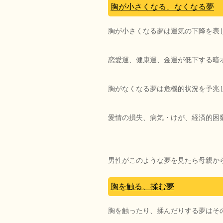
胸が小さくなる、なくなる夢
胸が小さくなる夢は運気の下降を表
恋愛運、健康運、金運が低下する暗
胸がなくなる夢は危機的状況を予兆
愛情の損失、病気・けが、経済的困
男性がこのような夢を見たら母親か
胸を触る、揉む夢
胸を触ったり、揉んだりする夢はそ