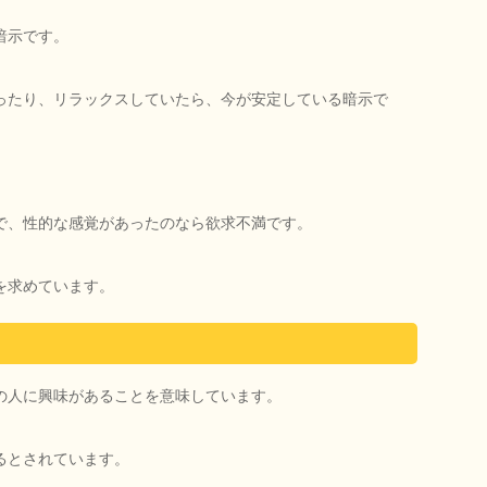
暗示です。
ったり、リラックスしていたら、今が安定している暗示で
で、性的な感覚があったのなら欲求不満です。
を求めています。
の人に興味があることを意味しています。
るとされています。