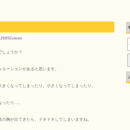
26892views
でしょうか？
ュエーションがあると思います。
大きくなってしまったり。小さくなってしまったり。
なったり…。
性の胸が出てきたら、ドキドキしてしまいますね。