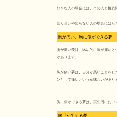
好きな人の場合には、その人と性的
知り合いや知らない人の場合にはた
胸が痛い、胸に傷ができる夢
胸が痛い夢は、比ゆ的に胸が痛いと
があります。
胸が痛い夢は、自分が悪いことをし
ンとして痛いという意味合いがあり
胸に傷ができる夢は、実生活におい
胸毛が生える夢