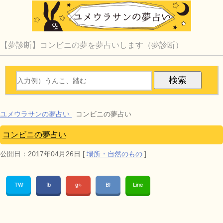
【夢診断】コンビニの夢を夢占いします（夢診断）
ユメウラサンの夢占い
コンビニの夢占い
コンビニの夢占い
公開日：
2017年04月26日
[
場所・自然のもの
]
TW
fb
g+
B!
Line