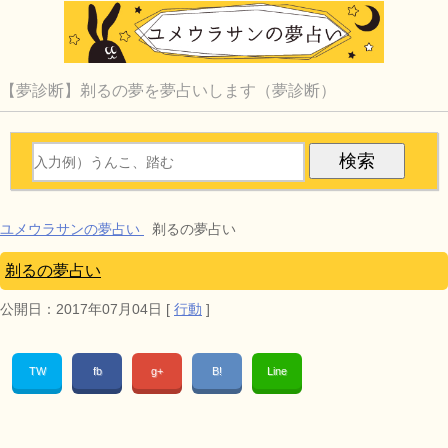
【夢診断】剃るの夢を夢占いします（夢診断）
ユメウラサンの夢占い
剃るの夢占い
剃るの夢占い
公開日：
2017年07月04日
[
行動
]
TW
fb
g+
B!
Line