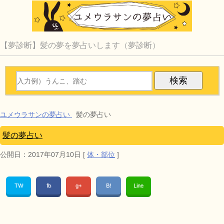
【夢診断】髪の夢を夢占いします（夢診断）
ユメウラサンの夢占い
髪の夢占い
髪の夢占い
公開日：
2017年07月10日
[
体・部位
]
TW
fb
g+
B!
Line