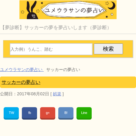
【夢診断】サッカーの夢を夢占いします（夢診断）
ユメウラサンの夢占い
サッカーの夢占い
サッカーの夢占い
公開日：
2017年08月02日
[
娯楽
]
TW
fb
g+
B!
Line