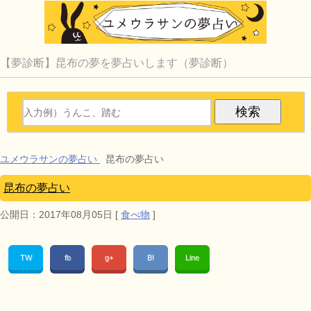
【夢診断】昆布の夢を夢占いします（夢診断）
ユメウラサンの夢占い
昆布の夢占い
昆布の夢占い
公開日：
2017年08月05日
[
食べ物
]
TW
fb
g+
B!
Line