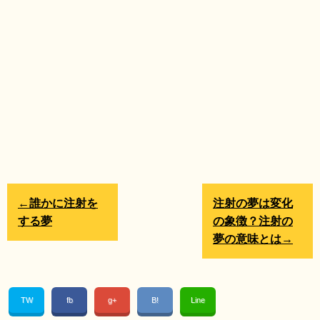
←誰かに注射を
注射の夢は変化
する夢
の象徴？注射の
夢の意味とは→
TW
fb
g+
B!
Line