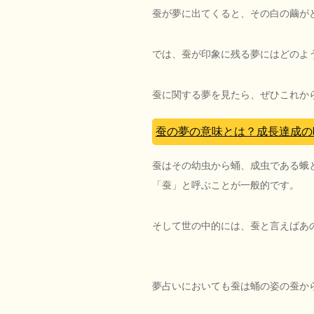
蚕が夢に出てくると、その白の繭が
では、蚕が印象に残る夢にはどのよ
蚕に関する夢を見たら、ぜひこれか
蚕の夢の意味とは？成長達成の
蚕はその幼虫から蛹、成虫である蛾
「蚕」と呼ぶことが一般的です。
そして世の中的には、蚕と言えばあ
夢占いにおいても蚕は蛹の姿の蚕か