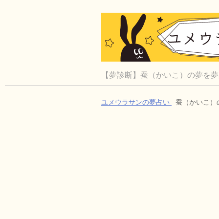
【夢診断】蚕（かいこ）の夢を夢
ユメウラサンの夢占い
蚕（かいこ）