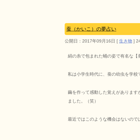
蚕（かいこ）の夢占い
公開日：
2017年09月16日
[
生き物
]
2
絹の糸で包まれた蛹の姿で有名な【
私は小学生時代に、蚕の幼虫を学校
繭を作って感動した覚えがあります
ました。（笑）
最近ではこのような機会はないので