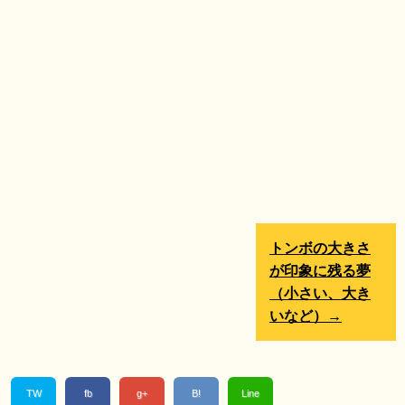
トンボの大きさ
が印象に残る夢
（小さい、大き
いなど）→
TW
fb
g+
B!
Line