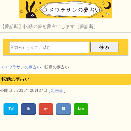
【夢診断】転勤の夢を夢占いします（夢診断）
ユメウラサンの夢占い
転勤の夢占い
転勤の夢占い
公開日：
2015年08月27日
[
出来事
]
TW
fb
g+
B!
Line