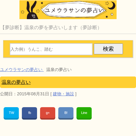
【夢診断】温泉の夢を夢占いします（夢診断）
ユメウラサンの夢占い
温泉の夢占い
温泉の夢占い
公開日：
2015年08月31日
[
建物・施設
]
TW
fb
g+
B!
Line