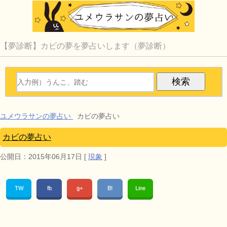
【夢診断】カビの夢を夢占いします（夢診断）
ユメウラサンの夢占い
カビの夢占い
カビの夢占い
公開日：
2015年06月17日
[
現象
]
TW
fb
g+
B!
Line