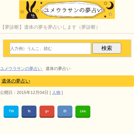
【夢診断】遺体の夢を夢占いします（夢診断）
ユメウラサンの夢占い
遺体の夢占い
遺体の夢占い
公開日：
2015年12月04日
[
人物
]
TW
fb
g+
B!
Line