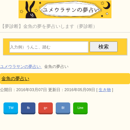
【夢診断】金魚の夢を夢占いします（夢診断）
ユメウラサンの夢占い
金魚の夢占い
金魚の夢占い
公開日：
2016年03月07日
更新日：
2016年05月09日
[
生き物
]
TW
fb
g+
B!
Line