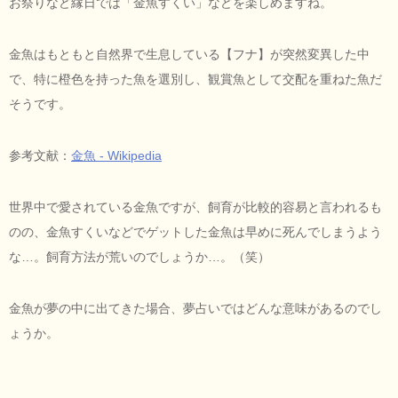
お祭りなど縁日では「金魚すくい」などを楽しめますね。
金魚はもともと自然界で生息している【フナ】が突然変異した中
で、特に橙色を持った魚を選別し、観賞魚として交配を重ねた魚だ
そうです。
参考文献：
金魚 - Wikipedia
世界中で愛されている金魚ですが、飼育が比較的容易と言われるも
のの、金魚すくいなどでゲットした金魚は早めに死んでしまうよう
な…。飼育方法が荒いのでしょうか…。（笑）
金魚が夢の中に出てきた場合、夢占いではどんな意味があるのでし
ょうか。