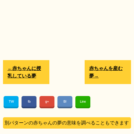
←赤ちゃんに授
赤ちゃんを産む
乳している夢
夢→
TW
fb
g+
B!
Line
別パターンの赤ちゃんの夢の意味を調べることもできます