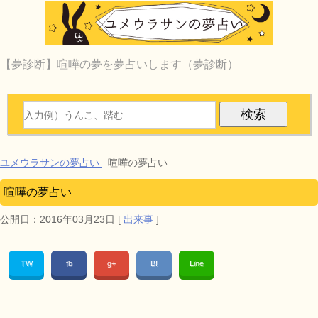
【夢診断】喧嘩の夢を夢占いします（夢診断）
ユメウラサンの夢占い
喧嘩の夢占い
喧嘩の夢占い
公開日：
2016年03月23日
[
出来事
]
TW
fb
g+
B!
Line