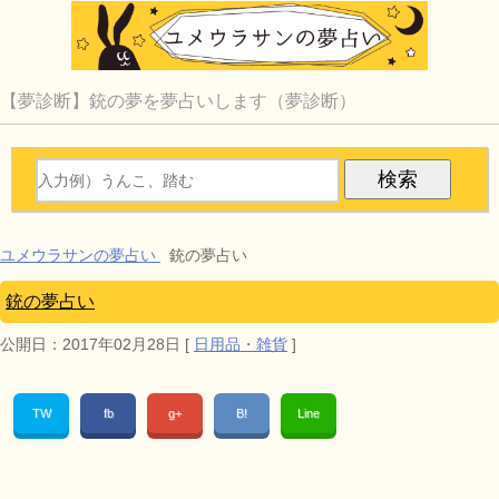
【夢診断】銃の夢を夢占いします（夢診断）
ユメウラサンの夢占い
銃の夢占い
銃の夢占い
公開日：
2017年02月28日
[
日用品・雑貨
]
TW
fb
g+
B!
Line