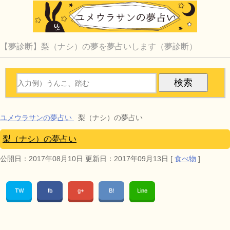
【夢診断】梨（ナシ）の夢を夢占いします（夢診断）
ユメウラサンの夢占い
梨（ナシ）の夢占い
梨（ナシ）の夢占い
公開日：
2017年08月10日
更新日：
2017年09月13日
[
食べ物
]
TW
fb
g+
B!
Line