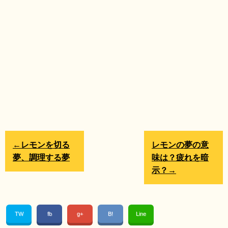
←レモンを切る
レモンの夢の意
夢、調理する夢
味は？疲れを暗
示？→
TW
fb
g+
B!
Line