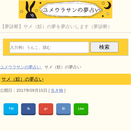
【夢診断】サメ（鮫）の夢を夢占いします（夢診断）
ユメウラサンの夢占い
サメ（鮫）の夢占い
サメ（鮫）の夢占い
公開日：
2017年09月15日
[
生き物
]
TW
fb
g+
B!
Line