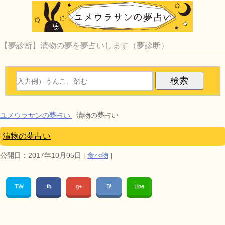
【夢診断】漬物の夢を夢占いします（夢診断）
ユメウラサンの夢占い
漬物の夢占い
漬物の夢占い
公開日：
2017年10月05日
[
食べ物
]
TW
fb
g+
B!
Line