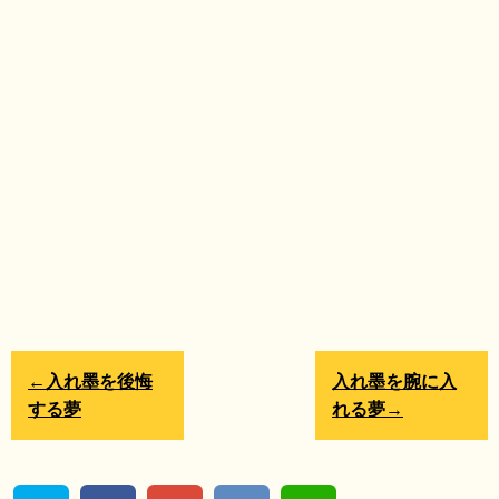
←入れ墨を後悔
入れ墨を腕に入
する夢
れる夢→