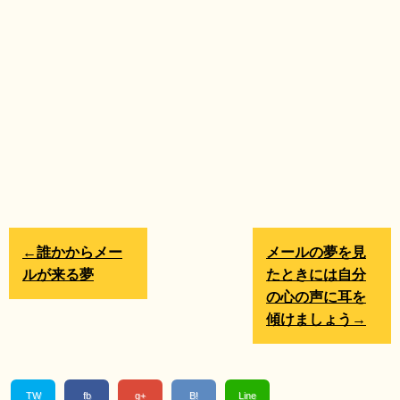
←誰かからメー
メールの夢を見
ルが来る夢
たときには自分
の心の声に耳を
傾けましょう→
TW
fb
g+
B!
Line