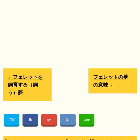
←フェレットを
フェレットの夢
飼育する（飼
の意味→
う）夢
TW
fb
g+
B!
Line