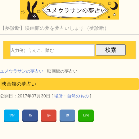
【夢診断】映画館の夢を夢占いします（夢診断）
ユメウラサンの夢占い
映画館の夢占い
映画館の夢占い
公開日：
2017年07月30日
[
場所・自然のもの
]
TW
fb
g+
B!
Line