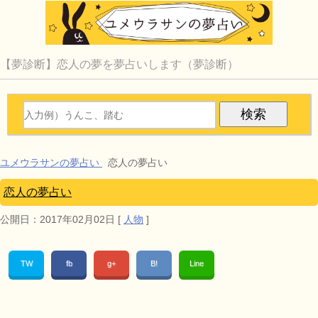
【夢診断】恋人の夢を夢占いします（夢診断）
ユメウラサンの夢占い
恋人の夢占い
恋人の夢占い
公開日：
2017年02月02日
[
人物
]
TW
fb
g+
B!
Line