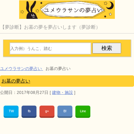
【夢診断】お墓の夢を夢占いします（夢診断）
ユメウラサンの夢占い
お墓の夢占い
お墓の夢占い
公開日：
2017年08月27日
[
建物・施設
]
TW
fb
g+
B!
Line