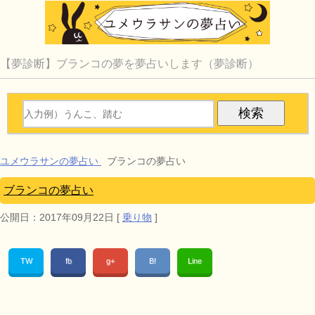
【夢診断】ブランコの夢を夢占いします（夢診断）
ユメウラサンの夢占い
ブランコの夢占い
ブランコの夢占い
公開日：
2017年09月22日
[
乗り物
]
TW
fb
g+
B!
Line