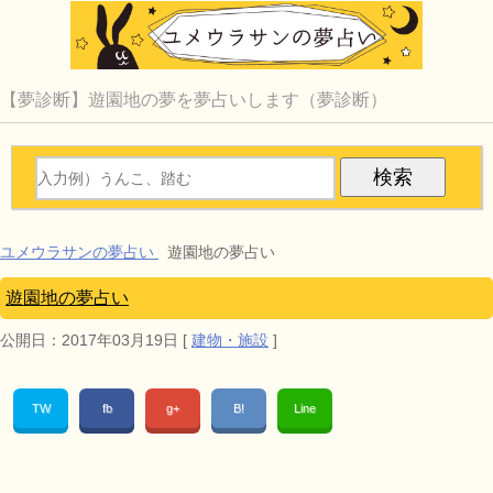
【夢診断】遊園地の夢を夢占いします（夢診断）
ユメウラサンの夢占い
遊園地の夢占い
遊園地の夢占い
公開日：
2017年03月19日
[
建物・施設
]
TW
fb
g+
B!
Line