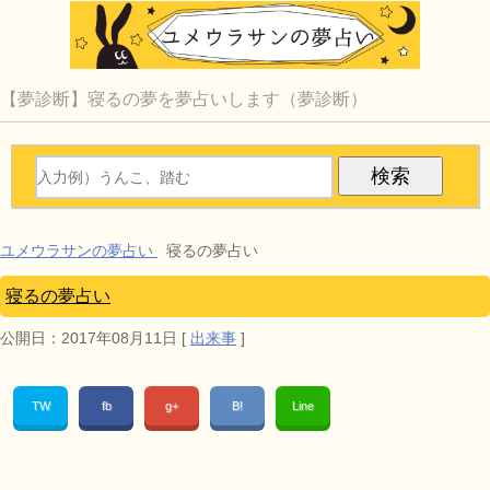
【夢診断】寝るの夢を夢占いします（夢診断）
ユメウラサンの夢占い
寝るの夢占い
寝るの夢占い
公開日：
2017年08月11日
[
出来事
]
TW
fb
g+
B!
Line